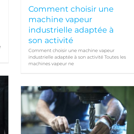
Comment choisir une
machine vapeur
0
industrielle adaptée à
son activité
Comment choisir une machine vapeur
e
industrielle adaptée à son activité
Comment choisir une machine vapeur
industrielle adaptée à son activité Toutes les
machines vapeur ne