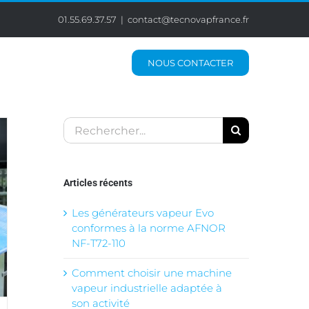
01.55.69.37.57
|
contact@tecnovapfrance.fr
Nos services
NOUS CONTACTER
Rechercher:
Articles récents
Les générateurs vapeur Evo
conformes à la norme AFNOR
NF-T72-110
Comment choisir une machine
vapeur industrielle adaptée à
son activité