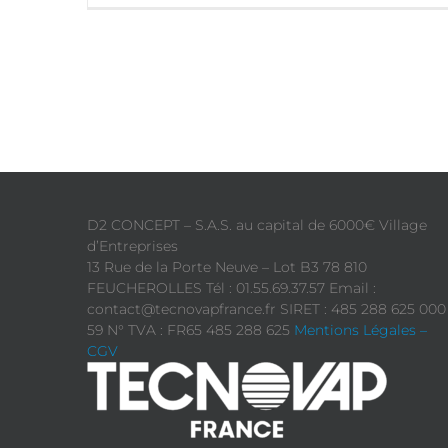
D2 CONCEPT – S.A.S. au capital de 6000€ Village
d’Entreprises
13 Rue de la Porte Neuve – Lot B3 78 810
FEUCHEROLLES Tél : 01.55.69.37.57 Email :
contact@tecnovapfrance.fr SIRET : 485 288 625 000
59 N° TVA : FR65 485 288 625
Mentions Légales –
CGV