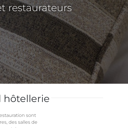
et restaurateurs
 hôtellerie
restauration sont
s, des salles de