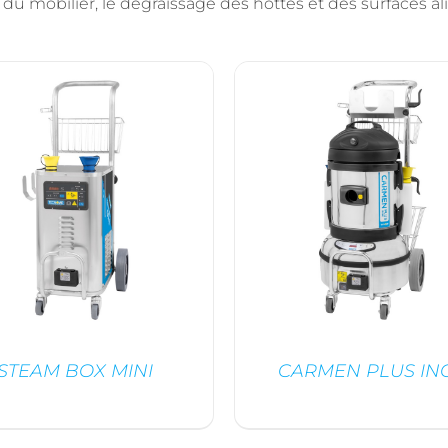
, du mobilier, le dégraissage des hottes et des surfaces al
STEAM BOX MINI
CARMEN PLUS IN