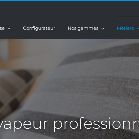
ise
Configurateur
Nos gammes
Métiers
apeur professionn