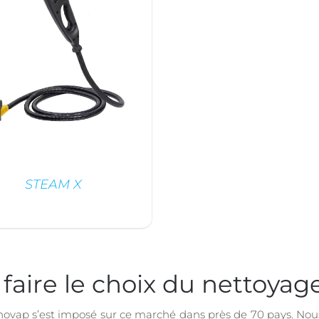
STEAM X
DÉTAILS
faire le choix du nettoyag
cnovap s’est imposé sur ce marché dans près de 70 pays. Nou