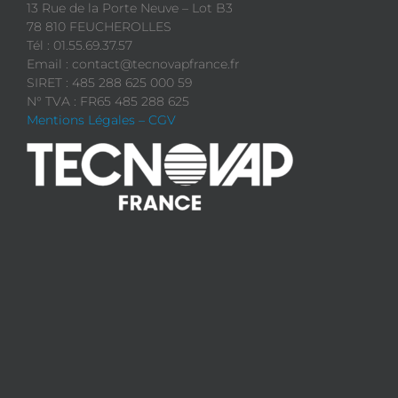
13 Rue de la Porte Neuve – Lot B3
78 810 FEUCHEROLLES
Tél : 01.55.69.37.57
Email : contact@tecnovapfrance.fr
SIRET : 485 288 625 000 59
N° TVA : FR65 485 288 625
Mentions Légales – CGV