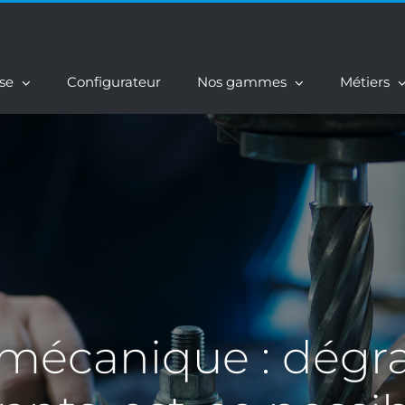
ise
Configurateur
Nos gammes
Métiers
 mécanique : dégra