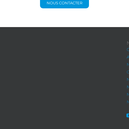
NOUS CONTACTER
C
A
N
G
N
N
N
N