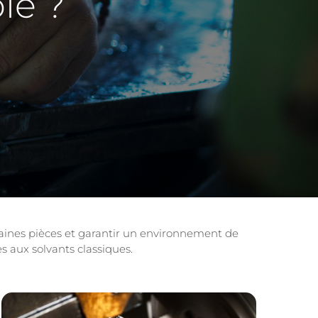
le ?
taines pièces et garantir un environnement de
s aux solvants classiques.