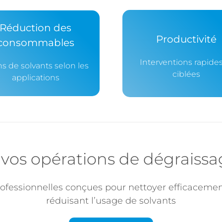
Réduction des
Productivité
consommables
Interventions rapides
s de solvants selon les
ciblées
applications
vos opérations de dégraissag
rofessionnelles conçues pour nettoyer efficaceme
réduisant l’usage de solvants