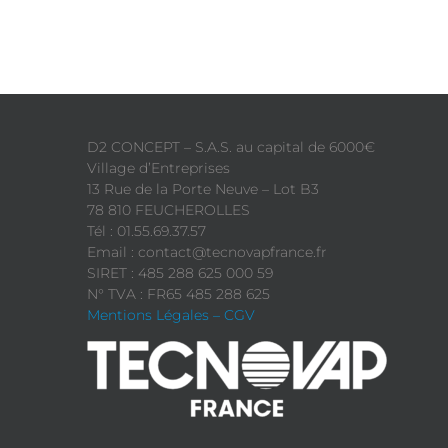
D2 CONCEPT – S.A.S. au capital de 6000€
Village d’Entreprises
13 Rue de la Porte Neuve – Lot B3
78 810 FEUCHEROLLES
Tél : 01.55.69.37.57
Email : contact@tecnovapfrance.fr
SIRET : 485 288 625 000 59
N° TVA : FR65 485 288 625
Mentions Légales – CGV