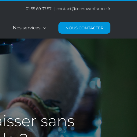
01.55.69.37.57
|
contact@tecnovapfrance.fr
Nos services
NOUS CONTACTER
isser sans