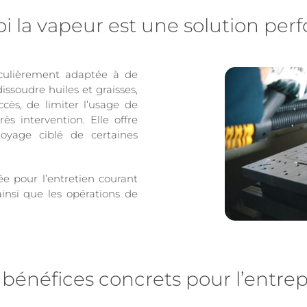
i la vapeur est une solution per
culièrement adaptée à de
soudre huiles et graisses,
ccès, de limiter l’usage de
ès intervention. Elle offre
oyage ciblé de certaines
ée pour l’entretien courant
insi que les opérations de
 bénéfices concrets pour l’entrep