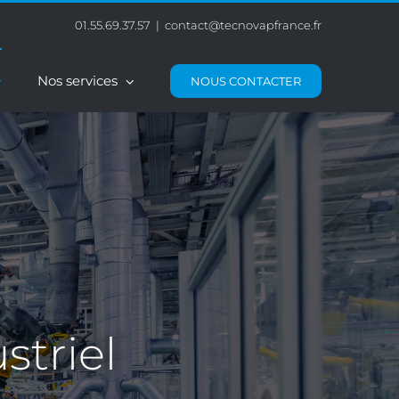
01.55.69.37.57
|
contact@tecnovapfrance.fr
Nos services
NOUS CONTACTER
striel