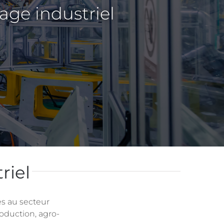
ge industriel
riel
s au secteur
roduction, agro-