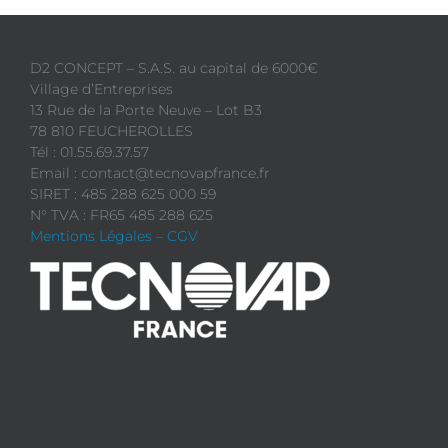
D2 CONCEPT – S.A.S. au capital de 6000€
Village d’Entreprises
13 Rue de la Porte Neuve – Lot B3
78 810 FEUCHEROLLES
Tél : 01.55.69.37.57
Email : contact@tecnovapfrance.fr
SIRET : 485 288 625 000 59
N° TVA : FR65 485 288 625
Mentions Légales – CGV