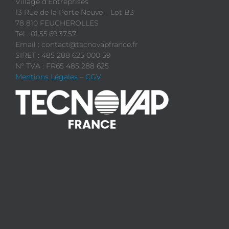
Village d’Entreprises
13 Rue de la Porte Neuve – Lot B3
78 810 FEUCHEROLLES
Tél : 01.55.69.37.57
Email : contact@tecnovapfrance.fr
SIRET : 485 288 625 000 59
N° TVA : FR65 485 288 625
Mentions Légales – CGV