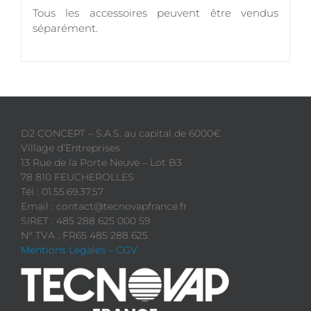
Tous les accessoires peuvent être vendus
séparément.
D2 CONCEPT – S.A.S. au capital de 6000€
Village d’Entreprises
13 Rue de la Porte Neuve – Lot B3
78 810 FEUCHEROLLES
Tél : 01.55.69.37.57
Email : contact@tecnovapfrance.fr
SIRET : 485 288 625 000 59
N° TVA : FR65 485 288 625
Mentions Légales – CGV