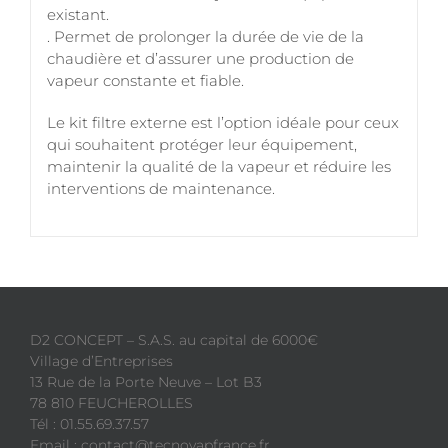
existant.
. Permet de prolonger la durée de vie de la
chaudière et d’assurer une production de
vapeur constante et fiable.
Le kit filtre externe est l’option idéale pour ceux
qui souhaitent protéger leur équipement,
maintenir la qualité de la vapeur et réduire les
interventions de maintenance.
D2 CONCEPT – S.A.S. au capital de 6000€
Village d’Entreprises
13 Rue de la Porte Neuve – Lot B3
78 810 FEUCHEROLLES
Tél : 01.55.69.37.57
Email : contact@tecnovapfrance.fr