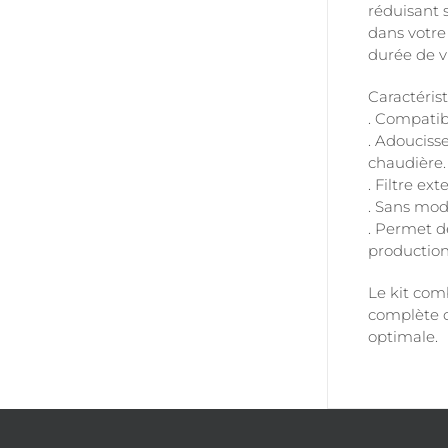
réduisant s
dans votre
durée de v
Caractéris
. Compatib
. Adoucisse
chaudière.
. Filtre ex
. Sans mod
. Permet d
production
Le kit comb
complète d
optimale.