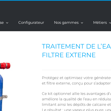
ise
Configurateur
Nos gammes
Métiers
TRAITEMENT DE L’EA
FILTRE EXTERNE
Protégez et optimisez votre générate
et filtre externe, conçu pour s’adapter
Ce kit optionnel allie les avantages d’
améliore la qualité de l’eau en réduis
limitant ainsi les dépôts de calcaire e
Le résultat : une vapeur plus pure, u