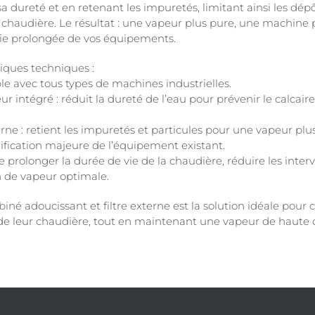
a dureté et en retenant les impuretés, limitant ainsi les dépôt
 chaudière. Le résultat : une vapeur plus pure, une machine p
ie prolongée de vos équipements.
tiques techniques :
le avec tous types de machines industrielles.
ur intégré : réduit la dureté de l’eau pour prévenir le calcai
terne : retient les impuretés et particules pour une vapeur pl
ification majeure de l’équipement existant.
e prolonger la durée de vie de la chaudière, réduire les inte
 de vapeur optimale.
iné adoucissant et filtre externe est la solution idéale pour 
e leur chaudière, tout en maintenant une vapeur de haute 