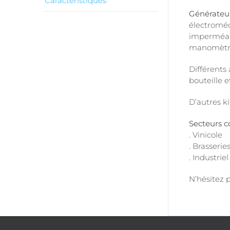
Caractéristiques
Générate
électroméc
imperméabi
manomètre,
Différents
bouteille 
D’autres ki
Secteurs co
. Vinicole
. Brasserie
. Industriel
N’hésitez 