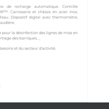
e de recharge automatique. Contrôle
™. Carrosserie et châssis en acier Inox,
’eau. Dispositif digital avec thermomètre,
audière.
e pour la désinfection des lignes de mise en
artrage des barriques….
besoins et du secteur d’activité.
.