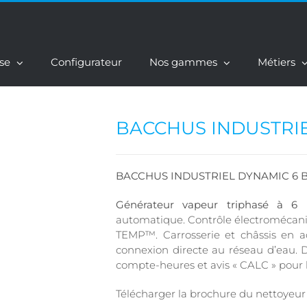
ise
Configurateur
Nos gammes
Métiers
BACCHUS INDUSTRI
BACCHUS INDUSTRIEL DYNAMIC 6 
Générateur vapeur triphasé à 6 
automatique. Contrôle électromécaniq
TEMP™. Carrosserie et châssis en ac
connexion directe au réseau d’eau. 
compte-heures et avis « CALC » pour 
Télécharger la brochure du nettoy