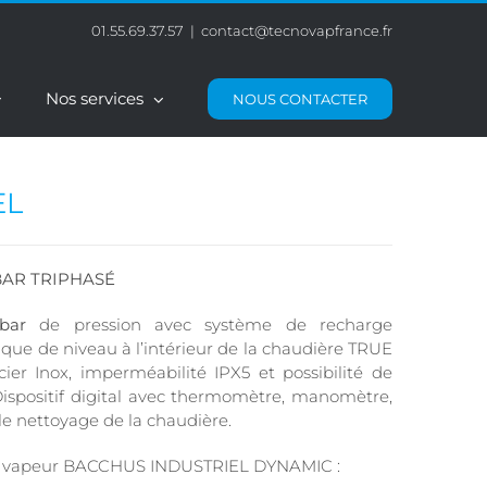
01.55.69.37.57
|
contact@tecnovapfrance.fr
Nos services
NOUS CONTACTER
EL
BAR TRIPHASÉ
bar
de pression avec système de recharge
ue de niveau à l’intérieur de la chaudière TRUE
ier Inox, imperméabilité IPX5 et possibilité de
Dispositif digital avec thermomètre, manomètre,
le nettoyage de la chaudière.
eur vapeur BACCHUS INDUSTRIEL DYNAMIC :