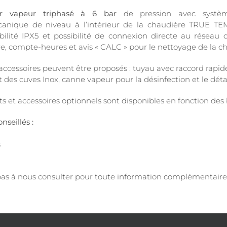
ur vapeur triphasé à 6 bar
de pression avec systèm
anique de niveau à l’intérieur de la chaudière TRUE TEMP
lité IPX5 et possibilité de connexion directe au réseau d
 compte-heures et avis « CALC » pour le nettoyage de la ch
 accessoires peuvent être proposés : tuyau avec raccord rapid
et des cuves Inox, canne vapeur pour la désinfection et le dét
ts et accessoires optionnels sont disponibles en fonction des 
nseillés :
s
pas à nous consulter pour toute information complémentaire