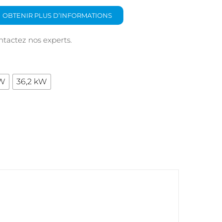
OBTENIR PLUS D’INFORMATIONS
ontactez nos experts.

kW
36,2 kW