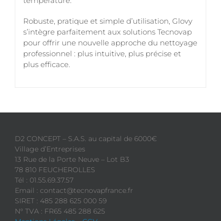
température.
Robuste, pratique et simple d’utilisation, Glovy
s’intègre parfaitement aux solutions Tecnovap
pour offrir une nouvelle approche du nettoyage
professionnel : plus intuitive, plus précise et
plus efficace.
D2 CONCEPT – S.A.S. au capital de 6000€
Village d’Entreprises
13 Rue de la Porte Neuve – Lot B3
78 810 FEUCHEROLLES
Tél : 01.55.69.37.57
Email : contact@tecnovapfrance.fr
SIRET : 485 288 625 000 59
N° TVA : FR65 485 288 625