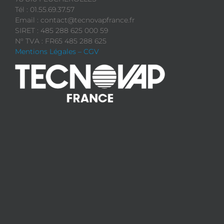
Tél : 01.55.69.37.57
Email : contact@tecnovapfrance.fr
SIRET : 485 288 625 000 59
N° TVA : FR65 485 288 625
Mentions Légales – CGV