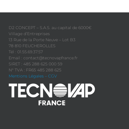
D2 CONCEPT – S.A.S. au capital de 6000€
Village d’Entreprises
13 Rue de la Porte Neuve – Lot B3
78 810 FEUCHEROLLES
Tél : 01.55.69.37.57
Email : contact@tecnovapfrance.fr
SIRET : 485 288 625 000 59
N° TVA : FR65 485 288 625
Mentions Légales – CGV